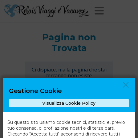
Pagina non
Trovata
Ci dispiace, ma la pagina che stai
cercando non esiste.
Gestione Cookie
Torna alla Home
Visualizza Cookie Policy
Su questo sito usiamo cookie tecnici, statistici e, previo
tuo consenso, di profilazione nostri e di terze parti.
Cliccando "Accetta tutti" acconsenti di ricevere tutti i